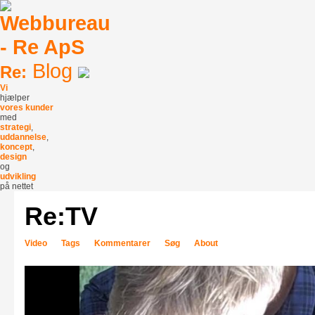
Blog
Re:
Vi
hjælper
vores kunder
med
strategi
,
uddannelse
,
koncept
,
design
og
udvikling
på nettet
Re:TV
Video
Tags
Kommentarer
Søg
About