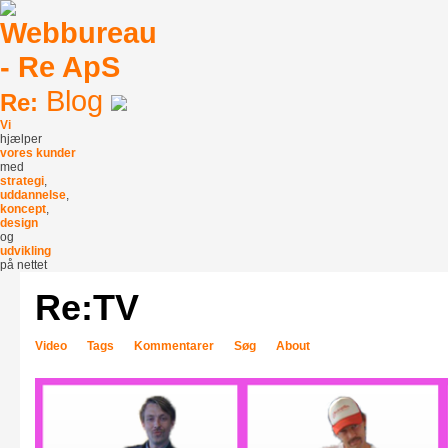
Blog
Re:
Vi
hjælper
vores kunder
med
strategi
,
uddannelse
,
koncept
,
design
og
udvikling
på nettet
Re:TV
Video
Tags
Kommentarer
Søg
About